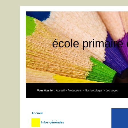
école primaire 
Vous êtes ici :
Accueil
>
Productions
>
Nos bricolages
>
Les anges
Accueil
Infos générales