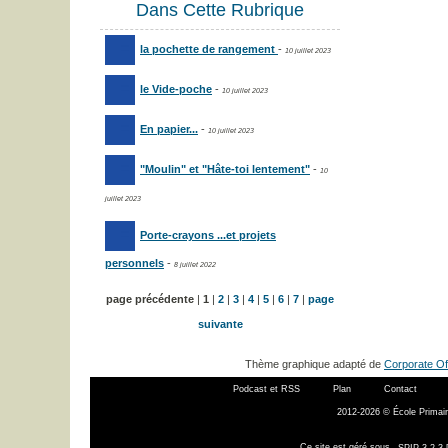
Dans Cette Rubrique
la pochette de rangement
-
10 juillet 2023
le Vide-poche
-
10 juillet 2023
En papier...
-
10 juillet 2023
"Moulin" et "Hâte-toi lentement"
-
10
juillet 2023
Porte-crayons ...et projets
personnels
-
8 juillet 2022
page précédente
|
1
|
2
|
3
|
4
|
5
|
6
|
7
|
page
suivante
Thème graphique adapté de
Corporate Of
Podcast et RSS
Plan
Contact
2012-2026 © École Primair
Ce site est géré sous
SPIP 3.2.3 