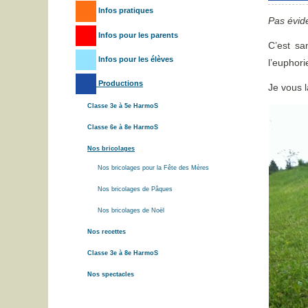
Infos pratiques
Pas évid
Infos pour les parents
C’est sa
Infos pour les élèves
l’euphori
Productions
Je vous l
Classe 3e à 5e HarmoS
Classe 6e à 8e HarmoS
Nos bricolages
Nos bricolages pour la Fête des Mères
Nos bricolages de Pâques
Nos bricolages de Noël
Nos recettes
Classe 3e à 8e HarmoS
Nos spectacles