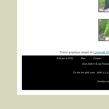
Thème graphique adapté de
Corporate Of
Podcast et RSS
Plan
Contact
2012-2026 © École Primair
Ce site est géré sous
SPIP 3.2.3 
Dernière mi