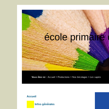
école primaire 
Vous êtes ici :
Accueil
>
Productions
>
Nos bricolages
>
Les sapins
Accueil
Infos générales