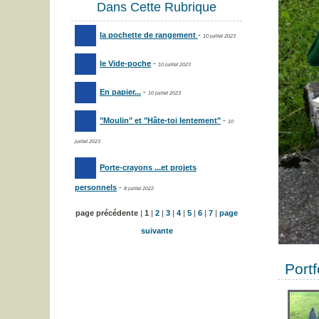
Dans Cette Rubrique
la pochette de rangement
-
10 juillet 2023
le Vide-poche
-
10 juillet 2023
En papier...
-
10 juillet 2023
"Moulin" et "Hâte-toi lentement"
-
10
juillet 2023
Porte-crayons ...et projets
personnels
-
8 juillet 2022
page précédente
|
1
|
2
|
3
|
4
|
5
|
6
|
7
|
page
suivante
Portf