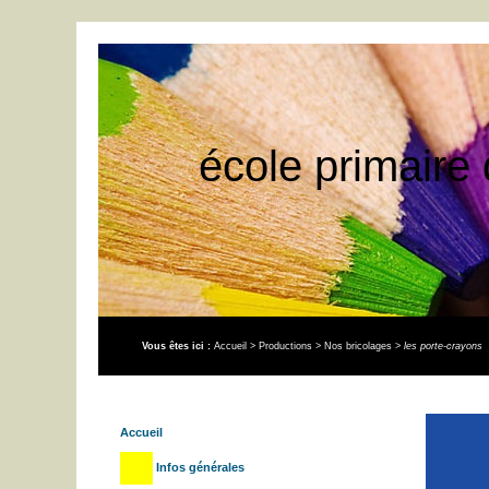
école primaire 
Vous êtes ici :
Accueil
>
Productions
>
Nos bricolages
>
les porte-crayons
Accueil
Infos générales