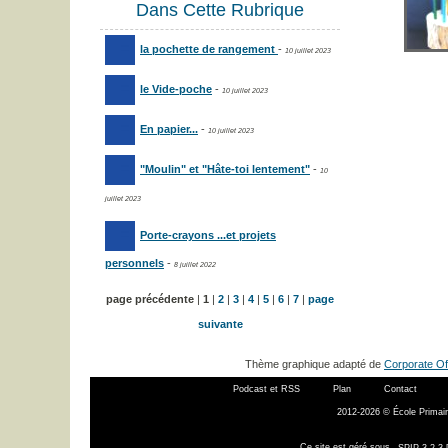
Dans Cette Rubrique
la pochette de rangement
-
10 juillet 2023
le Vide-poche
-
10 juillet 2023
En papier...
-
10 juillet 2023
"Moulin" et "Hâte-toi lentement"
-
10
juillet 2023
Porte-crayons ...et projets
personnels
-
8 juillet 2022
page précédente
|
1
|
2
|
3
|
4
|
5
|
6
|
7
|
page
suivante
Thème graphique adapté de
Corporate Of
Podcast et RSS
Plan
Contact
2012-2026 © École Primair
Ce site est géré sous
SPIP 3.2.3 