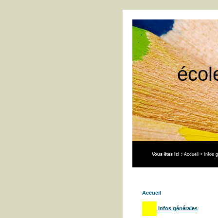
écol
Vous êtes ici :
Accueil
>
Infos 
Accueil
Infos générales