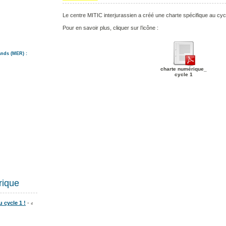
Le centre MITIC interjurassien a créé une charte spécifique au cyc
Pour en savoir plus, cliquer sur l’icône :
nds (MER) :
charte numérique_
cycle 1
rique
 cycle 1 !
-
4