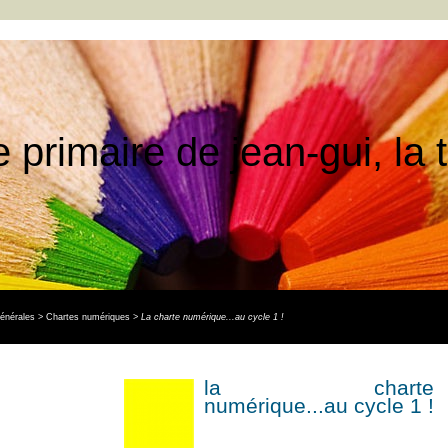
e primaire de jean-gui, la
générales
>
Chartes numériques
>
La charte numérique...au cycle 1 !
la charte
numérique...au cycle 1 !