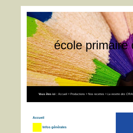
école primaire 
Vous êtes ici :
Accueil
>
Productions
>
Nos recettes
>
La recette des CR
Accueil
Infos générales