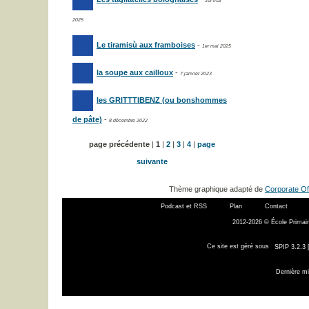
1er mai
2025
Le tiramisù aux framboises
-
1er mai 2025
la soupe aux cailloux
-
7 janvier 2023
les GRITTTIBENZ (ou bonshommes
de pâte)
-
8 décembre 2022
page précédente
|
1
|
2
|
3
|
4
|
page
suivante
Thème graphique adapté de
Corporate Of
Podcast et RSS
Plan
Contact
2012-2026 © École Primair
Ce site est géré sous
SPIP 3.2.3 
Dernière mi