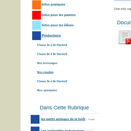
Infos pratiques
Une très rap
Infos pour les parents
Docum
Infos pour les élèves
Productions
Classe 3e à 5e HarmoS
Classe 6e à 8e HarmoS
Nos bricolages
Nos recettes
Classe 3e à 8e HarmoS
Nos spectacles
Dans Cette Rubrique
les petits animaux de la forêt
-
9 mars
Les tagliatelles bolognaises
-