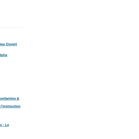
ieu Ouvert
Alpha
 enfantine &
 l'instruction
s - Le