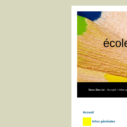
écol
Vous êtes ici :
Accueil
>
Infos p
Accueil
Infos générales