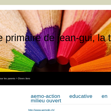
e primaire de jean-gui, la
our les parents
>
Divers liens
aemo-action educative en
milieu ouvert
http://www.aemojb.ch/