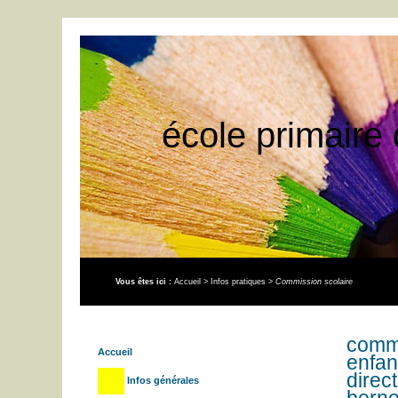
école primaire 
Vous êtes ici :
Accueil
>
Infos pratiques
>
Commission scolaire
commi
Accueil
enfan
direc
Infos générales