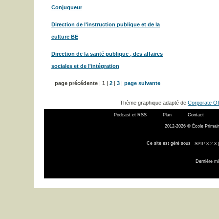
Conjugueur
Direction de l'instruction publique et de la
culture BE
Direction de la santé publique , des affaires
sociales et de l'intégration
page précédente
|
1
|
2
|
3
|
page suivante
Thème graphique adapté de
Corporate Of
Podcast et RSS
Plan
Contact
2012-2026 © École Primair
Ce site est géré sous
SPIP 3.2.3 
Dernière mi