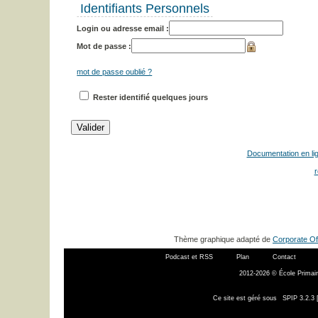
Identifiants Personnels
Login ou adresse email :
Mot de passe :
mot de passe oublié ?
Rester identifié quelques jours
Documentation en li
r
Thème graphique adapté de
Corporate Of
Podcast et RSS
Plan
Contact
2012-2026 © École Primair
Ce site est géré sous
SPIP 3.2.3 