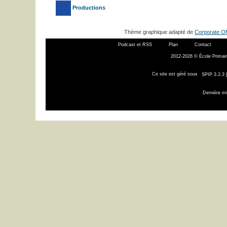
Productions
Thème graphique adapté de
Corporate Of
Podcast et RSS
Plan
Contact
2012-2026 © École Primair
Ce site est géré sous
SPIP 3.2.3 
Dernière mi