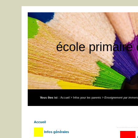
école primaire 
Vous êtes ici :
Accueil
>
Infos pour les parents
>
Enseignement par immers
Accueil
Infos générales