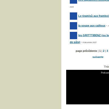
2025
Le tiramisù aux frambo
la soupe aux cailloux
-
7
les GRITTTIBENZ (ou 
de pâte)
-
8 décembre 2022
page précédente
|
1
|
2
|
3
suivante
Thè
Podcast