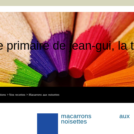
e primaire de jean-gui, la
tions
>
Nos recettes
>
Macarrons aux noisettes
macarrons aux
noisettes