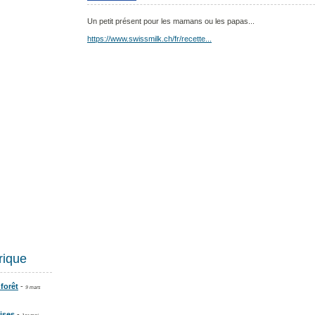
Un petit présent pour les mamans ou les papas...
https://www.swissmilk.ch/fr/recette...
rique
 forêt
-
9 mars
ises
-