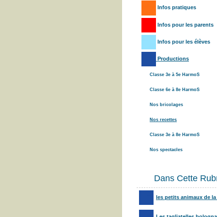
Infos pratiques
Infos pour les parents
Infos pour les élèves
Productions
Classe 3e à 5e HarmoS
Classe 6e à 8e HarmoS
Nos bricolages
Nos recettes
Classe 3e à 8e HarmoS
Nos spectacles
Dans Cette Rub
les petits animaux de la
Les tagliatelles bologna