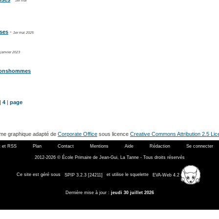
1er mai
ises
-
1er mai 2025
 janvier 2023
bonshommes
|
4
|
page
me graphique adapté de
Corporate Office
sous licence
Creative Commons Attribution 2.5 Li
 et RSS
Plan
Contact
Mentions
Aide
Rédaction
Se connecter
2012-2026 © École Primaire de Jean-Gui, La Tanne - Tous droits réservés
Ce site est géré sous
SPIP 3.2.3 [24211]
et utilise le squelette
EVA-Web 4.2
Dernière mise à jour :
jeudi 30 juillet 2026