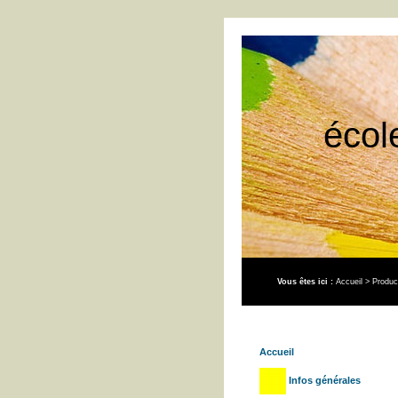
écol
Vous êtes ici :
Accueil
>
Produc
Accueil
Infos générales