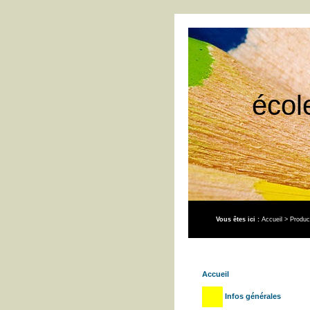
écol
Vous êtes ici :
Accueil
>
Produc
Accueil
Infos générales