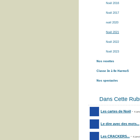
Noël 2016
Noël 2017
noël 2020
Noël 2021
Noël 2022
Noël 2023
Nos recettes
Classe 3e à 8e HarmoS
Nos spectacles
Dans Cette Rub
Les cartes de Noël
-
4 jan
Le dire avec des mots...
Les CRACKERS...
-
4 janvi