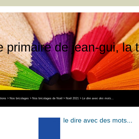
e primaire de jean-gui, la
tions
>
Nos bricolages
>
Nos bricolages de Noël
>
Noël 2021
>
Le dire avec des mots...
le dire avec des mots...