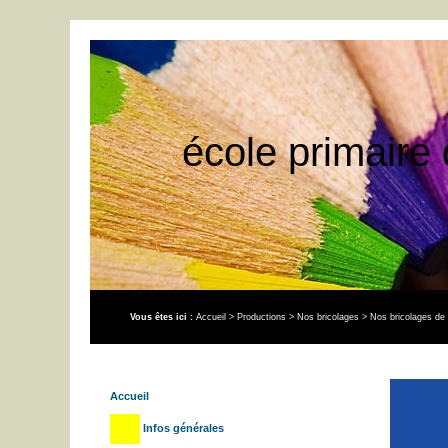
école primaire 
Vous êtes ici :
Accueil
>
Productions
>
Nos bricolages
>
Nos bricolages de
Accueil
Infos générales