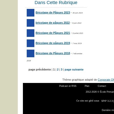
Dans Cette Rubrique
Bricolage de Pâques 2023
-
30 juin 2023
bricolage de pâques 2022
-
9 juin 2022
Bricolage de Pâques 2021
-
9 juillet 2021
Bricolage de pâques 2019
-
7 mai 2019
Bricolage de Pâques 2018
-
7 décembre
2018
page précédente
|
1
|
2
|
3
|
page suivante
Thème graphique adapté de
Corporate Of
Podcast et RSS
Plan
Contact
2012-2026 © École Primair
Ce site est géré sous
SPIP 3.2.3 
Dernière mi