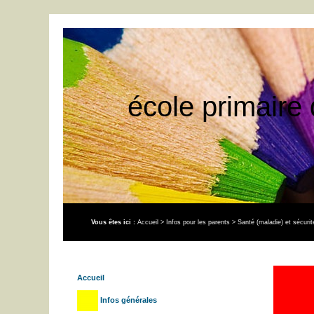
école primaire 
Vous êtes ici :
Accueil
>
Infos pour les parents
>
Santé (maladie) et sécuri
Accueil
Infos générales