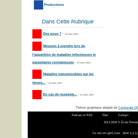
Productions
Dans Cette Rubrique
Des poux ?
-
15 mars 2022
Mesures à prendre lors de
l’apparition de maladies infectieuses et
parasitaires contagieuses
-
15 mars 2022
Maladies transmissibles par les
tiques...
-
15 mars 2022
En cas de rougeole...
-
15 mars 2022
Thème graphique adapté de
Corporate Of
Podcast et RSS
Plan
Contact
2012-2026 © École Primair
Ce site est géré sous
SPIP 3.2.3 