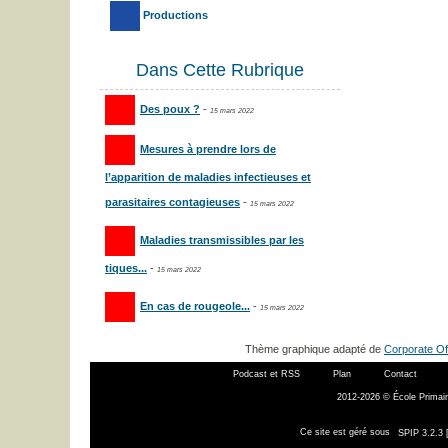
Productions
Dans Cette Rubrique
Des poux ?
-
15 mars 2022
Mesures à prendre lors de
l’apparition de maladies infectieuses et
parasitaires contagieuses
-
15 mars 2022
Maladies transmissibles par les
tiques...
-
15 mars 2022
En cas de rougeole...
-
15 mars 2022
Thème graphique adapté de
Corporate Of
Podcast et RSS
Plan
Contact
2012-2026 © École Primair
Ce site est géré sous
SPIP 3.2.3 