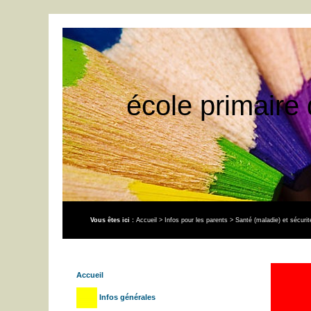
école primaire 
Vous êtes ici :
Accueil
>
Infos pour les parents
>
Santé (maladie) et sécuri
Accueil
Infos générales